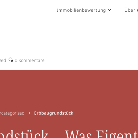
Immobilienbewertung
Über 
zed
0 Kommentare
categorized
Erbbaugrundstück
5
dstück – Was Eigen