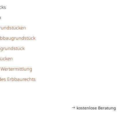
cks
n
grundstücken
rbbaugrundstück
ugrundstück
tücken
e Wertermittlung
des Erbbaurechts
kostenlose Beratung