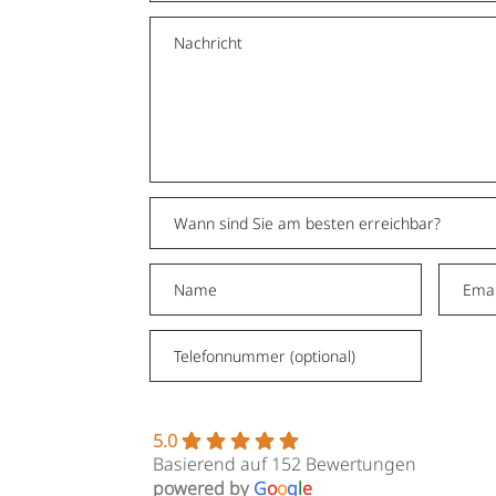
5.0
Basierend auf 152 Bewertungen
powered by
G
o
o
g
l
e