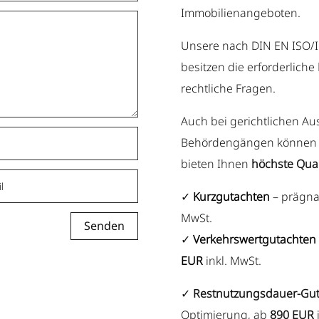
Immobilienangeboten.
Unsere nach DIN EN ISO/IE
besitzen die erforderliche
rechtliche Fragen.
Auch bei gerichtlichen A
Behördengängen können Si
bieten Ihnen
höchste Qual
Alternative:
✓
Kurzgutachten
– prägna
MwSt.
Senden
✓
Verkehrswertgutachten
EUR
inkl. MwSt.
✓
Restnutzungsdauer-Gu
Optimierung, ab
8
90 EUR