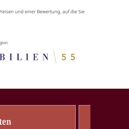
 Preisen und einer Bewertung, auf die Sie
gion:
ten
V