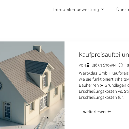
Immobilienbewertung
Über 
Kaufpreisaufteilu
von
Björn Stoyan
Fe
WertAtlas GmbH Kaufpreisau
wie sie funktioniert Inhalts
Bauherren ➤ Grundlagen d
Erschließungskosten vs. S
Erschließungskosten für...
weiterlesen