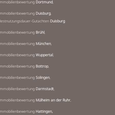
Immobilienbewertung
Dortmund
,
Immobilienbewertung
Duisburg
,
Restnutzungsdauer-Gutachten
Duisburg
Immobilienbewertung
Brühl
,
Immobilienbewertung
München
,
Immobilienbewertung
Wuppertal
,
Immobilienbewertung
Bottrop
,
Immobilienbewertung
Solingen
,
mmobilienbewertung
Darmstadt
,
Immobilienbewertung
Mülheim an der Ruhr
,
Immobilienbewertung
Hattingen,