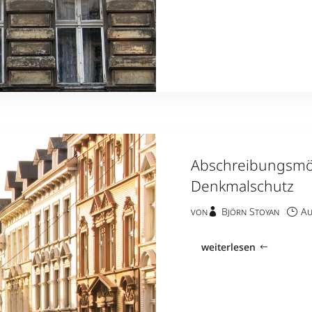
Abschreibungsmög
Denkmalschutz
von
Björn Stoyan
Au
weiterlesen